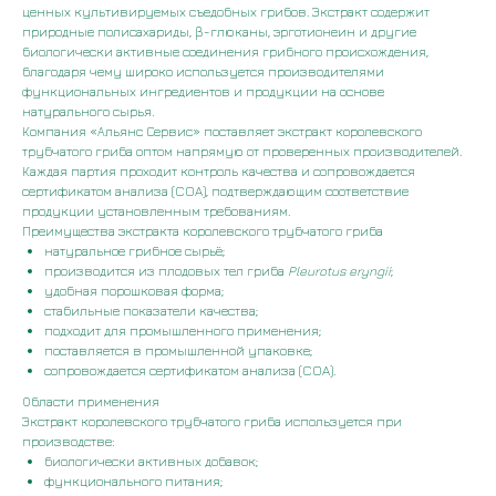
ценных культивируемых съедобных грибов. Экстракт содержит
природные полисахариды, β-глюканы, эрготионеин и другие
биологически активные соединения грибного происхождения,
благодаря чему широко используется производителями
функциональных ингредиентов и продукции на основе
натурального сырья.
Компания «Альянс Сервис» поставляет экстракт королевского
трубчатого гриба оптом напрямую от проверенных производителей.
Каждая партия проходит контроль качества и сопровождается
сертификатом анализа (COA), подтверждающим соответствие
продукции установленным требованиям.
Преимущества экстракта королевского трубчатого гриба
натуральное грибное сырьё;
производится из плодовых тел гриба
Pleurotus eryngii
;
удобная порошковая форма;
стабильные показатели качества;
подходит для промышленного применения;
поставляется в промышленной упаковке;
сопровождается сертификатом анализа (COA).
Области применения
Экстракт королевского трубчатого гриба используется при
производстве:
биологически активных добавок;
функционального питания;