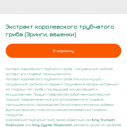
Экстракт королевского трубчатого
гриба (Эринги, вешенки)
В корзину
Экстракт королевского трубчатого гриба – натуральный грибной
экстракт для пищевой промышленности
Экстракт королевского трубчатого гриба (
Pleurotus eryngii
) —
натуральный грибной ингредиент, получаемый методом экстракции
из плодовых тел гриба с последующей концентрацией и
высушиванием. Продукт представляет собой мелкодисперсный
порошок, предназначенный для использования в пищевой
промышленности, производстве биологически активных добавок,
функционального питания и специализированных пищевых
продуктов.
Королевский трубчатый гриб, также известный как
King Trumpet
Mushroom
или
King Oyster Mushroom
, является одним из наиболее