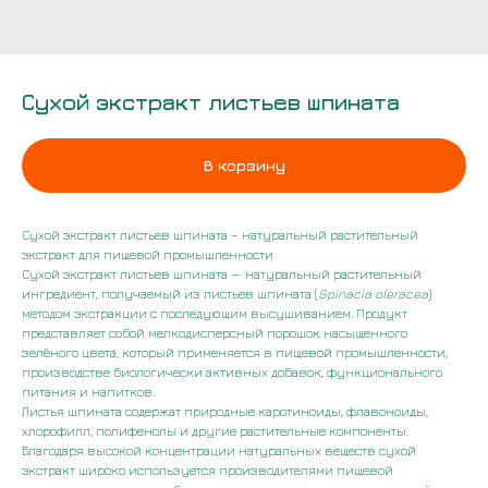
Сухой экстракт листьев шпината
В корзину
Сухой экстракт листьев шпината – натуральный растительный
экстракт для пищевой промышленности
Сухой экстракт листьев шпината — натуральный растительный
ингредиент, получаемый из листьев шпината (
Spinacia oleracea
)
методом экстракции с последующим высушиванием. Продукт
представляет собой мелкодисперсный порошок насыщенного
зелёного цвета, который применяется в пищевой промышленности,
производстве биологически активных добавок, функционального
питания и напитков.
Листья шпината содержат природные каротиноиды, флавоноиды,
хлорофилл, полифенолы и другие растительные компоненты.
Благодаря высокой концентрации натуральных веществ сухой
экстракт широко используется производителями пищевой