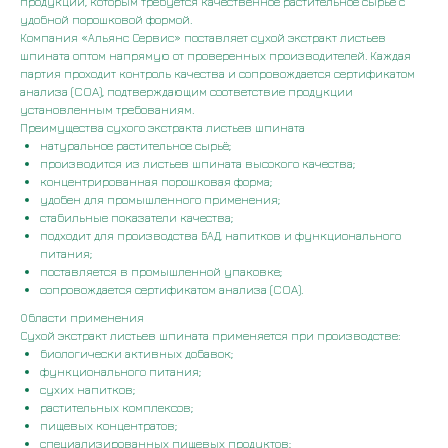
продукции, которым требуется качественное растительное сырьё с
удобной порошковой формой.
Компания «Альянс Сервис» поставляет сухой экстракт листьев
шпината оптом напрямую от проверенных производителей. Каждая
партия проходит контроль качества и сопровождается сертификатом
анализа (COA), подтверждающим соответствие продукции
установленным требованиям.
Преимущества сухого экстракта листьев шпината
натуральное растительное сырьё;
производится из листьев шпината высокого качества;
концентрированная порошковая форма;
удобен для промышленного применения;
стабильные показатели качества;
подходит для производства БАД, напитков и функционального
питания;
поставляется в промышленной упаковке;
сопровождается сертификатом анализа (COA).
Области применения
Сухой экстракт листьев шпината применяется при производстве:
биологически активных добавок;
функционального питания;
сухих напитков;
растительных комплексов;
пищевых концентратов;
специализированных пищевых продуктов;