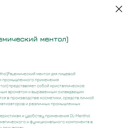
цемический ментол)
thol)Рацемический ментол для пищевой
 и промышленного применения
нтол) представляет собой кристаллическое
тным ароматом и выраженным охлаждающим
ся в производстве косметики, средств личной
оматизаторов и различных промышленных
еристикам и удобству применения DL-Menthol
матического и функционального компонента в
 процессах.