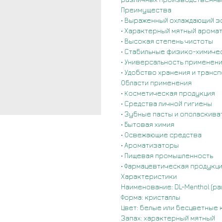
Преимущества
• Выраженный охлаждающий 
• Характерный мятный арома
• Высокая степень чистоты
• Стабильные физико-химиче
• Универсальность применен
• Удобство хранения и транс
Области применения
• Косметическая продукция
• Средства личной гигиены
• Зубные пасты и ополаскива
• Бытовая химия
• Освежающие средства
• Ароматизаторы
• Пищевая промышленность
• Фармацевтическая продукц
Характеристики
Наименование: DL-Menthol (р
Форма: кристаллы
Цвет: белые или бесцветные 
Запах: характерный мятный