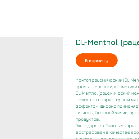
DL-Menthol (ра
В корзину
Ментол рацемический (DL-Men
промышленности, косметики
DL-Menthol (рацемический ме
вещество с характерным мя
эффектом. Широко применяет
гигиены, бытовой химии, ар
продуктов.
Благодаря стабильным характ
востребован в качестве аро
различных производственных