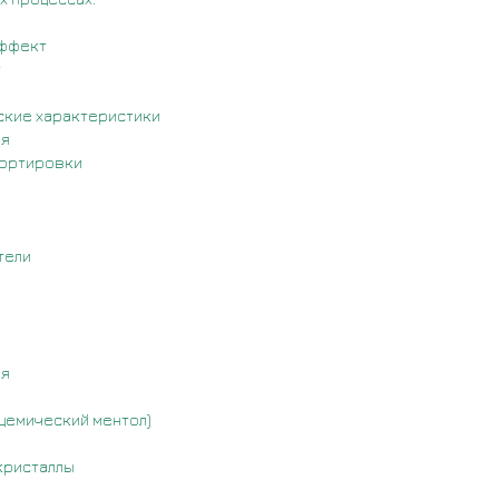
эффект
т
ские характеристики
ия
портировки
тели
ия
ацемический ментол)
кристаллы