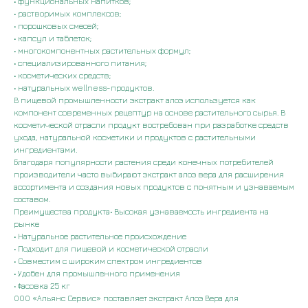
• функциональных напитков;
• растворимых комплексов;
• порошковых смесей;
• капсул и таблеток;
• многокомпонентных растительных формул;
• специализированного питания;
• косметических средств;
• натуральных wellness-продуктов.
В пищевой промышленности экстракт алоэ используется как
компонент современных рецептур на основе растительного сырья. В
косметической отрасли продукт востребован при разработке средств
ухода, натуральной косметики и продуктов с растительными
ингредиентами.
Благодаря популярности растения среди конечных потребителей
производители часто выбирают экстракт алоэ вера для расширения
ассортимента и создания новых продуктов с понятным и узнаваемым
составом.
Преимущества продукта• Высокая узнаваемость ингредиента на
рынке
• Натуральное растительное происхождение
• Подходит для пищевой и косметической отрасли
• Совместим с широким спектром ингредиентов
• Удобен для промышленного применения
• Фасовка 25 кг
ООО «Альянс Сервис» поставляет экстракт Алоэ Вера для